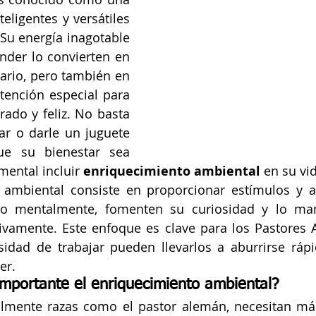
eligentes y versátiles 
Su energía inagotable 
nder lo convierten en 
ario, pero también en 
tención especial para 
ado y feliz. No basta 
ar o darle un juguete 
ue su bienestar sea 
ental incluir 
enriquecimiento ambiental
 en su vi
 ambiental consiste en proporcionar estímulos y ac
ro mentalmente, fomenten su curiosidad y lo man
ivamente. Este enfoque es clave para los Pastores 
esidad de trabajar pueden llevarlos a aburrirse ráp
er.
importante el enriquecimiento ambiental?
almente razas como el pastor alemán, necesitan más