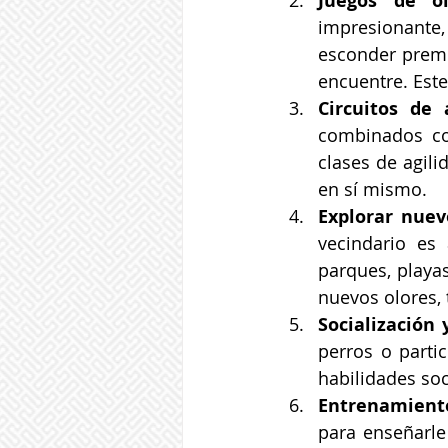
Juegos de ol
impresionante, 
esconder premio
encuentre. Este
Circuitos de 
combinados con
clases de agili
en sí mismo.
Explorar nuev
vecindario es 
parques, playa
nuevos olores, 
Socialización 
perros o parti
habilidades soc
Entrenamiento
para enseñarle