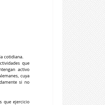
da cotidiana.
tividades que 
tengan activo 
Alemanes, cuya 
idamente si no 
 que ejercicio 