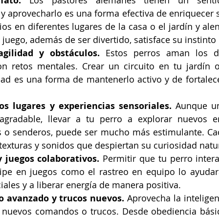
fato. 
Los pastores alemanes tienen un sentid
y aprovecharlo es una forma efectiva de enriquecer s
s en diferentes lugares de la casa o el jardín y alen
 juego, además de ser divertido, satisface su instinto 
agilidad y obstáculos. 
Estos perros aman los des
 retos mentales. Crear un circuito en tu jardín o 
dad es una forma de mantenerlo activo y de fortalece
os lugares y experiencias sensoriales. 
Aunque un
agradable, llevar a tu perro a explorar nuevos e
s o senderos, puede ser mucho más estimulante. Cad
texturas y sonidos que despiertan su curiosidad natur
y juegos colaborativos. 
Permitir que tu perro intera
cipe en juegos como el rastreo en equipo lo ayudará
iales y a liberar energía de manera positiva.
 avanzado y trucos nuevos. 
Aprovecha la inteligen
 nuevos comandos o trucos. Desde obediencia básica