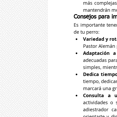
más complejas,
mantendrán mo
Consejos para im
Es importante tener
de tu perro:
Variedad y rot
Pastor Alemán p
Adaptación a
adecuadas para
simples, mientr
Dedica tiempo
tiempo, dedica
marcará una gra
Consulta a u
actividades o 
adiestrador c
orientarte y d