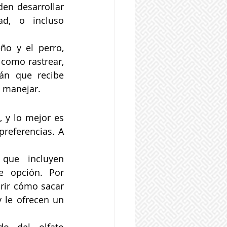
en desarrollar 
d, o incluso 
o y el perro, 
como rastrear, 
án que recibe 
e manejar.
 y lo mejor es 
referencias. A 
que incluyen 
 opción. Por 
ir cómo sacar 
 le ofrecen un 