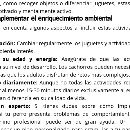
 como recoger objetos o diferenciar juguetes, estas 
tivado y mentalmente activo.
plementar el enriquecimiento ambiental
 en cuenta algunos aspectos al incluir estas activida
ación:
 Cambiar regularmente los juguetes y actividade
ierda interés.
 su edad y energía:
 Asegúrate de que las act
 su nivel de desarrollo. Los cachorros pueden necesi
as que los adultos disfrutan de retos más complejos
 diariamente:
 Aunque no todas las actividades re
r al menos 15-30 minutos diarios exclusivamente al e
n diferencia en su calidad de vida.
n experto:
 Si tienes dudas sobre cómo imple
si tu perro presenta problemas de comportamiento
anino profesional puede ser de gran ayuda. Un 
iseñar un plan personalizado para estimular a tu pa