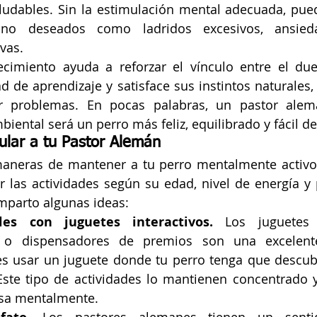
aludables. Sin la estimulación mental adecuada, pued
no deseados como ladridos excesivos, ansieda
vas.
cimiento ayuda a reforzar el vínculo entre el dueñ
 de aprendizaje y satisface sus instintos naturales, 
er problemas. En pocas palabras, un pastor alem
iental será un perro más feliz, equilibrado y fácil d
ular a tu Pastor Alemán
maneras de mantener a tu perro mentalmente activo,
las actividades según su edad, nivel de energía y p
mparto algunas ideas:
es con juguetes interactivos. 
Los juguetes 
 o dispensadores de premios son una excelente
s usar un juguete donde tu perro tenga que descubr
Este tipo de actividades lo mantienen concentrado y
nsa mentalmente.