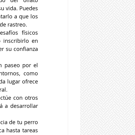
o del olfato 
u vida. Puedes 
tarlo a que los 
de rastreo.
afíos físicos 
inscribirlo en 
r su confianza 
 paseo por el 
ntornos, como 
a lugar ofrece 
al.
ctúe con otros 
 a desarrollar 
cia de tu perro 
 hasta tareas 