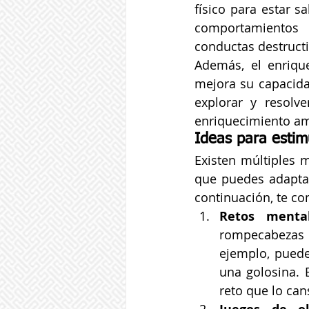
físico para estar s
comportamientos 
conductas destructi
Además, el enrique
mejora su capacidad
explorar y resolv
enriquecimiento amb
Ideas para estim
Existen múltiples 
que puedes adaptar 
continuación, te co
Retos mental
rompecabezas
ejemplo, puede
una golosina. 
reto que lo ca