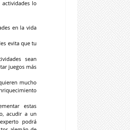
actividades lo 
des en la vida 
s evita que tu 
ividades sean 
tar juegos más 
.
quieren mucho 
nriquecimiento 
mentar estas 
, acudir a un 
experto podrá 
stor alemán de 