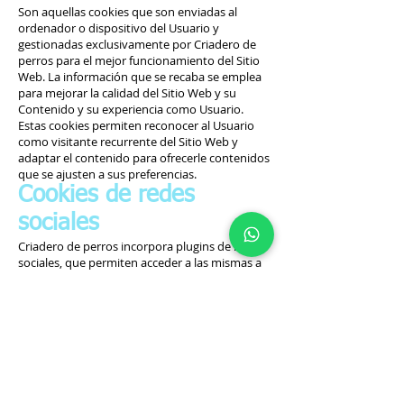
Son aquellas cookies que son enviadas al
ordenador o dispositivo del Usuario y
gestionadas exclusivamente por Criadero de
perros para el mejor funcionamiento del Sitio
Web. La información que se recaba se emplea
para mejorar la calidad del Sitio Web y su
Contenido y su experiencia como Usuario.
Estas cookies permiten reconocer al Usuario
como visitante recurrente del Sitio Web y
adaptar el contenido para ofrecerle contenidos
que se ajusten a sus preferencias.
Cookies de redes
sociales
Criadero de perros incorpora plugins de redes
sociales, que permiten acceder a las mismas a
partir del Sitio Web. Por esta razón, las cookies
de redes sociales pueden almacenarse en el
navegador del Usuario. Los titulares de dichas
redes sociales disponen de sus propias
políticas de protección de datos y de cookies,
siendo ellos mismos, en cada caso,
responsables de sus propios ficheros y de sus
propias prácticas de privacidad. El Usuario