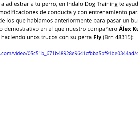
 a adiestrar a tu perro, en Indalo Dog Training te ay
 modificaciones de conducta y con entrenamiento par
 de los que hablamos anteriormente para pasar un bu
o demostrativo en el que nuestro compañero 
Álex K
 haciendo unos trucos con su perra 
Fly
 (Brn 48315):
tic.com/video/05c51b_671b48928e9641cfbba5bf91be0344ad/