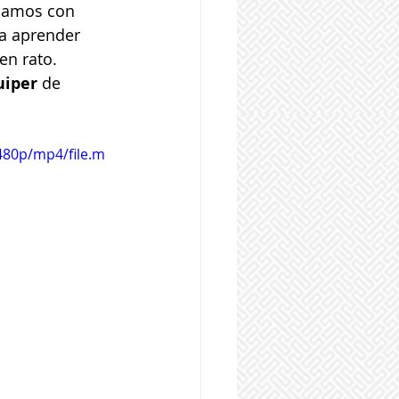
udamos con 
a aprender 
en rato.
uiper
 de 
480p/mp4/file.m