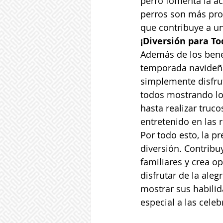
perro fomenta la ac
perros son más prop
que contribuye a un
¡Diversión para To
Además de los bene
temporada navideña 
simplemente disfru
todos mostrando los
hasta realizar truc
entretenido en las 
Por todo esto, la p
diversión. Contribuy
familiares y crea o
disfrutar de la aleg
mostrar sus habilid
especial a las cele