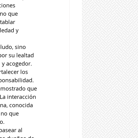
ciones 
ino que 
tablar 
ledad y 
ludo, sino 
or su lealtad 
 y acogedor. 
talecer los 
ponsabilidad.
demostrado que 
La interacción 
na, conocida 
ino que 
o.
pasear al 