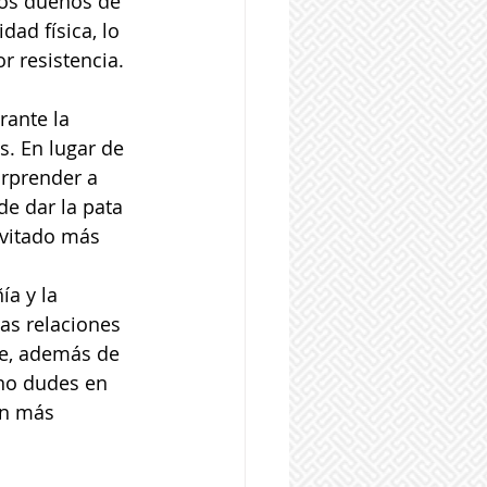
los dueños de 
ad física, lo 
r resistencia.
ante la 
. En lugar de 
rprender a 
e dar la pata 
nvitado más 
a y la 
las relaciones 
ue, además de 
¡no dudes en 
ún más 