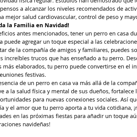
tividad física regular. Estudios han demostrado que 
ensos a alcanzar los niveles recomendados de activid
a mejor salud cardiovascular, control de peso y mayo
da la Familia en Navidad!
ficios antes mencionados, tener un perro en casa dur
puede agregar un toque especial a las celebraciones
tar de la compañía de amigos y familiares, puedes so
 increíbles trucos que has enseñado a tu perro. Desd
os más elaborados, tu perro puede convertirse en el i
reuniones festivas.
resencia de un perro en casa va más allá de la compañí
e a la salud física y mental de sus dueños, fortalece 
portunidades para nuevas conexiones sociales. Así q
ría y el amor que tu perro aporta a tu vida cotidiana, 
ades en las próximas fiestas para añadir un toque a
braciones navideñas!