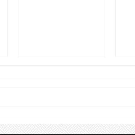
Perr
Cómo mantener a tu pastor
alemán mentalmente
estimulado