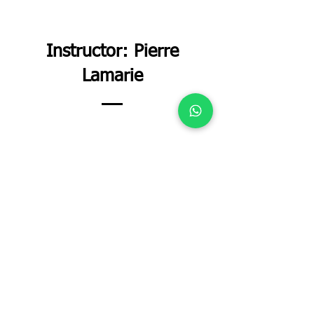
Instructor: Pierre
Lamarie
Monitor/instructor de la Real
Sociedad Canina y del CEPPA, único
monitor certificado de la provincia
de Almería.
3er puesto en el campeonato
nacional de España en Lerma en
2022 con GringoJa Na Ka. Mejor
protección con 99 puntos
Campeón del mundo en Módena